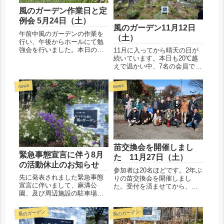
風のガーデン作業日と定
例会 5月24日（土）
風のガーデン11月12日
午前中風のガーデンの作業を
（土）
行い、午後からホールにて勉
強会を行いました。本日の参
11月に入ってから晴天の日が
加者は23人、本日も新入会員
続いています。本日も20℃越
を含めて大変賑やかに活動で
えで温かい中、7名の会員で作
きました。今回は花をきれい
業を行いました。本日も作業
に見せるための支柱の扱いに
お疲れ様でした。雑草が多く
news
news
ついてと、挿し芽のおさらい
なっていたのと、伸びすぎて
を行いました。初めて参加の
しまった植栽を減らしたり、
会員...
今年も頭上のけやきの葉が降
り始めていますので、それ
ら...
苗交換会を開催しまし
緊急事態宣言に伴う8月
た 11月27日（土）
の活動休止のお知らせ
参加者は20名ほどです。2年ぶ
先に発表されました緊急事態
りの苗交換会を開催しまし
宣言に伴いまして、麻溝公
た。受付を済ませてから、金
園、及び周辺施設の駐車場も
子先生と一同風のガーデンへ
当面の間（～8/31予定）閉鎖
向かってもらい記念撮影も行
となりました。それに伴い相
いました。会場に戻り金子先
風のガーデン
風のガーデン
模原クレマチスの会では（～
生の種苗登録についてのお話