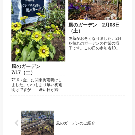
8/31予定まで）予定しており
しを伺い、ルールに則った苗
ました会員による活動を休止
交換会を開催。今年はじゃん
いたします。また、この期
けん...
限...
風のガーデン 2月08日
（土）
更新がおそくなりました。2月
冬枯れのガーデンの作業の様
子です。この日の参加者10名
です。震えるような寒さでし
たが、それも終了近くはだい
ぶましに感じられます。春近
風のガーデン
しですね。この日も大変いい
7/17（土）
お天気ですが、夜明けの頃の
気温はまだ氷点下・・なかな
7/16（金）に関東梅雨明けし
か...
ました。いつもより早い梅雨
明けですが、、暑い日が続き
ます。朝から容赦ない強い日
差しですが、今日は7人のメン
バーが参加しての作業です。
ゴミ拾い、草取り、剪定、誘
引、そして秋のためのかわい
い小さい苗に育ったコスモ
風のガーデンのご紹介
ス...