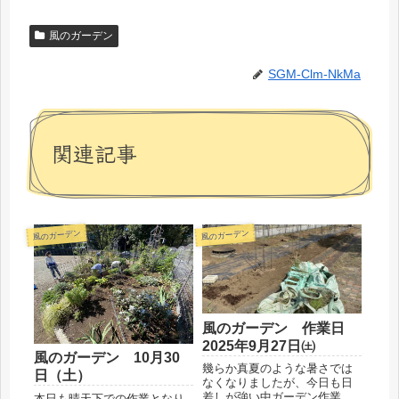
風のガーデン
SGM-Clm-NkMa
関連記事
風のガーデン
風のガーデン
風のガーデン 作業日
2025年9月27日㈯
風のガーデン 10月30
幾らか真夏のような暑さでは
日（土）
なくなりましたが、今日も日
差しが強い中ガーデン作業を
本日も晴天下での作業となり