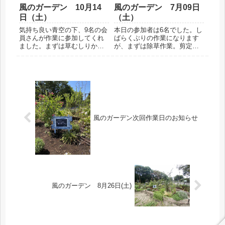
風のガーデン 10月14
風のガーデン 7月09日
日（土）
（土）
気持ち良い青空の下、9名の会
本日の参加者は6名でした。し
員さんが作業に参加してくれ
ばらくぶりの作業になります
ました。まずは草むしりか
が、まずは除草作業。剪定、
ら、宿根草の植え付けを行
誘引。特に柵の外側の雑草抜
い、クレマチスを12鉢ほど植
きと花の終わったクレマチス
え付けました。今回から、根
の剪定などやることが山積み
を守るためあぜ波板を入れて
です。とても強い日差しが照
の作業を行いました。会員が
りつけ熱中症が心配なので、
育ててくれた宿根草も植え付
休みを取りながら行いまし
け、背...
た。お...
風のガーデン次回作業日のお知らせ
風のガーデン 8月26日(土)