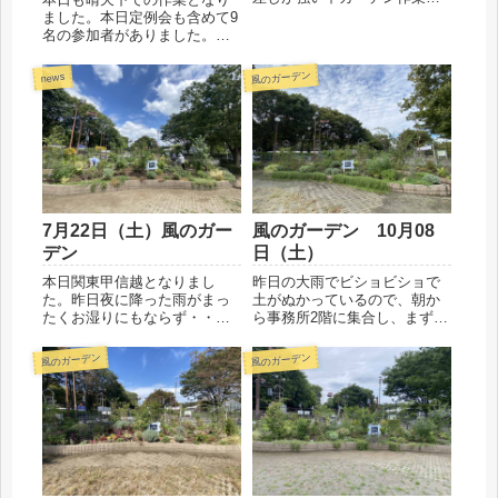
行いました。参加者は５名で
ました。本日定例会も含めて9
作業をしました。風のガーデ
名の参加者がありました。作
ンとＢブロックの除草、Ｂブ
業は花がら摘み、剪定、誘
ロックのオベリスク根元への
引、そしてチューリップの球
風のガーデン
news
バーク堆肥と苦土石灰の漉き
根とゆりの球根およそ50個ほ
込みを行いました。ご参加く
ど植え付けを行いました。会
ださっ...
員からの提供です。そしてこ
ちらも会員からの提供の日枝
を植...
7月22日（土）風のガー
風のガーデン 10月08
デン
日（土）
本日関東甲信越となりまし
昨日の大雨でビショビショで
た。昨日夜に降った雨がまっ
土がぬかっているので、朝か
たくお湿りにもならず・・ガ
ら事務所2階に集合し、まずは
ーデンの土がカラカラです。1
情報交換と今後の確認など意
時間剪定作業や草抜きを行
見交換を行いました。本日参
風のガーデン
風のガーデン
い、その後バケツリレーで水
加者8名です。少し青空が見え
を運びました。ガーデン横の
てきたので、30分ほどガーデ
水道が今壊れているそうで
ンに出て作業を行いました。
す。。修理依頼しています。
クレマチスはグレイブタイ
なんとかま...
ビ...