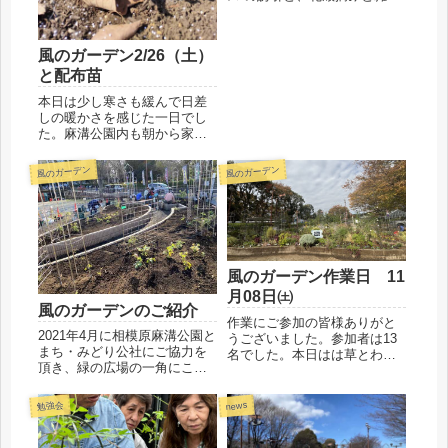
と分かるものだけ抜きまし
た。グラス類もサッパリ剪定
しました。作業後に今後の打
風のガーデン2/26（土）
ち合わせも少し行いました。
と配布苗
クレマチスの蔓から若葉がみ
えます。これから楽しみです
本日は少し寒さも緩んで日差
ね。...
しの暖かさを感じた一日でし
た。麻溝公園内も朝から家族
連れが多く見られました。今
日は配布苗と資材販売を事務
風のガーデン
風のガーデン
所一階で行ったので作業が出
来る人だけで風のガーデンに
行き草取りを中心に行いまし
た。矢車草、オルレアは朝夕
の寒さ...
風のガーデン作業日 11
月08日㈯
風のガーデンのご紹介
作業にご参加の皆様ありがと
2021年4月に相模原麻溝公園と
うございました。参加者は13
まち・みどり公社にご協力を
名でした。本日はは草とわか
頂き、緑の広場の一角にこの
るものだけを除草して、間も
度「クレマチスを彩る 風の
無く終わる一年草のコリウス
ガーデン」が誕生しました。
やトレニアも抜き、苗と球根
勉強会
news
相模原クレマチスの会ではこ
を植え付けました。会員が育
の”風のガーデン”の四季を追い
成して提供して頂いたたくさ
ながら長期的な育成、栽培、