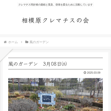
クレマチス同好者の親睦と普及、啓発を図るために活動しています
相模原クレマチスの会
ホーム
風のガーデン
風のガーデン 3月08日㈯
2025.03.09