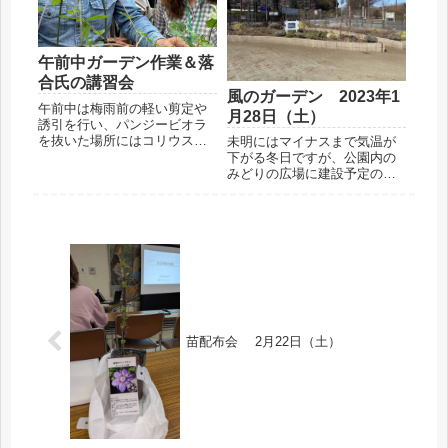
んのパンジーとビオラと宿根
管理を行っています。風...
草、...
午前中ガーデン作業＆落
合氏の講習会
風のガーデン 2023年1
午前中は梅雨前の軽い剪定や
月28日（土）
誘引を行い、パンジービオラ
を抜いた場所にはコリウスを
未明にはマイナスまで気温が
配置しました。これから梅雨
下がる冬日ですが、公園内の
のシーズンになります。クレ
みどりの広場に建設予定の施
マチスたちは遅咲きが咲き、
設の説明等があるため参加し
ノイバラもピークを迎えてい
た会員たち8名で有志作業を行
ます。気温27℃、みなさん、
いました。手による除草作業
お疲れ様でした。午後は湘南
から薬剤の散布、剪定などを
クレ...
行いました。寒空でしたが午
前中はよく晴れて青空がみえ
まし...
苗配布会 2月22日（土）