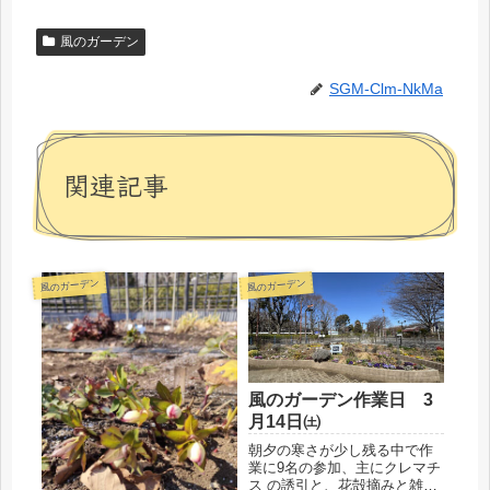
風のガーデン
SGM-Clm-NkMa
関連記事
風のガーデン
風のガーデン
風のガーデン作業日 3
月14日㈯
朝夕の寒さが少し残る中で作
業に9名の参加、主にクレマチ
ス の誘引と、花殻摘みと雑草