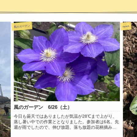
風のガーデン
news
風のガーデン 6/26（土）
今日も曇天ではありましたが気温が28℃まで上がり、
蒸し暑い中での作業ととなりました。参加者は6名。先
週が雨でしたので、伸び放題、落ち放題の花柄摘み、
剪定、花壇の掃除、風化しかけてる木製のラベルをプ